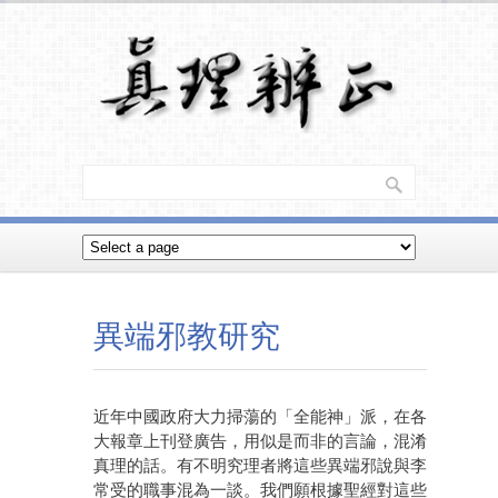
異端邪教研究
近年中國政府大力掃蕩的「全能神」派，在各
大報章上刊登廣告，用似是而非的言論，混淆
真理的話。有不明究理者將這些異端邪說與李
常受的職事混為一談。我們願根據聖經對這些