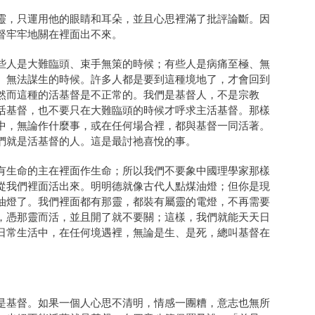
靈，只運用他的眼睛和耳朵，並且心思裡滿了批評論斷。因
督牢牢地關在裡面出不來。
些人是大難臨頭、束手無策的時候；有些人是病痛至極、無
、無法謀生的時候。許多人都是要到這種境地了，才會回到
然而這種的活基督是不正常的。我們是基督人，不是宗教
活基督，也不要只在大難臨頭的時候才呼求主活基督。那樣
中，無論作什麼事，或在任何場合裡，都與基督一同活著。
們就是活基督的人。這是最討祂喜悅的事。
有生命的主在裡面作生命；所以我們不要象中國理學家那樣
從我們裡面活出來。明明德就像古代人點煤油燈；但你是現
油燈了。我們裡面都有那靈，都裝有屬靈的電燈，不再需要
，憑那靈而活，並且開了就不要關；這樣，我們就能天天日
日常生活中，在任何境遇裡，無論是生、是死，總叫基督在
是基督。如果一個人心思不清明，情感一團糟，意志也無所