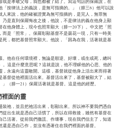
母或是孝敬父母，我也都被了結了。寫這句話的保羅說，在
他「按律法上的義說，是無可指摘的。」（腓三6）他可以說
就人來說，他的確被證實為無可指摘的，是完人，無罪無
。乃是直到保羅悔改之後，他說，不是律法的義在他身上顯
督在他身體上，現今也照常顯大（腓一20下）。中文把「照
，而是「照常」。保羅彰顯基督不是曇花一現，只有一時美
是死，都把基督照常顯大。他說，「因為在我，活著就是基
樣。他在任何環境裡，無論是順逆、好壞，或生或死，總叫
下）。這是什麼意思呢？這就是說，他不理睬他的心思、他的
靈，永遠向這靈敞開。這樣，基督就從他身上活出來而得著
是基督從他裡面活出來。基督活出來了，基督被顯大了，結
。」（腓一21）保羅活著就是基督。這是他的經歷。
們裡面的靈
盛裝祂，並且把祂活出來，彰顯出來。所以神不要我們憑自
們從出生就是憑自己活慣了，所以在得救後，雖然有基督在
自己活著。從前我們撒謊、作壞事，現在我們信主了，知道
然還是憑自己作，並沒有憑著住在我們裡面的基督。