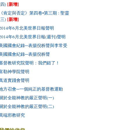
[新增]
(四)
《肯定與否定》第四卷•第三期 : 聖靈
[新增]
(三)
2014年6月北美世界日報聲明
2014年6月北美世界日報(週刊)聲明
美國國會紀錄─表揚倪柝聲與李常受
美國國會紀錄─表揚倪柝聲
基督教研究院聲明：我們錯了！
富勒神學院聲明
真道實踐會聲明
地方召會─一個純正的基督教運動
關於全能神教的嚴正聲明(一)
關於全能神教的嚴正聲明(二)
異端邪教研究