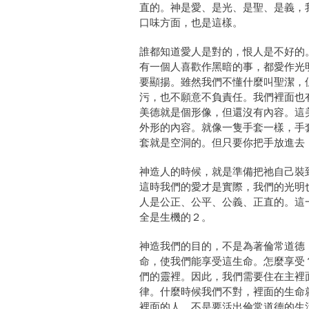
直的。神是愛、是光、是聖、是義，
口味方面，也是這樣。
誰都知道愛人是對的，恨人是不好的
有一個人喜歡作黑暗的事，都愛作光
要顯揚。雖然我們不懂什麼叫聖潔，
污，也不願意不負責任。我們裡面也
美德就是個形像，但還沒有內容。這
外形的內容。就像一隻手套一樣，手
套就是空洞的。但只要你把手放進去
神造人的時候，就是準備把祂自己裝
這時我們的愛才是實際，我們的光明
人是公正、公平、公義、正直的。這
全是生機的２。
神造我們的目的，不是為著倫常道德
命，使我們能享受這生命。怎麼享受
們的靈裡。因此，我們需要住在主裡
律。什麼時候我們不對，裡面的生命
裡面的人，不是要活出倫常道德的生