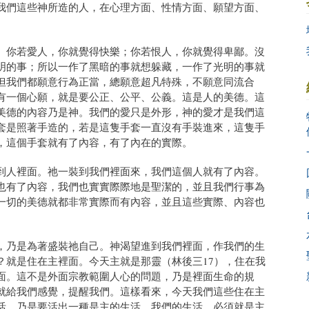
我們這些神所造的人，在心理方面、性情方面、願望方面、
。你若愛人，你就覺得快樂；你若恨人，你就覺得卑鄙。沒
明的事；所以一作了黑暗的事就想躲藏，一作了光明的事就
但我們都願意行為正當，總願意超凡特殊，不願意同流合
有一個心願，就是要公正、公平、公義。這是人的美德。這
美德的內容乃是神。我們的愛只是外形，神的愛才是我們這
套是照著手造的，若是這隻手套一直沒有手裝進來，這隻手
，這個手套就有了內容，有了內在的實際。
到人裡面。祂一裝到我們裡面來，我們這個人就有了內容。
也有了內容，我們也實實際際地是聖潔的，並且我們行事為
一切的美德就都非常實際而有內容，並且這些實際、內容也
，乃是為著盛裝祂自己。神渴望進到我們裡面，作我們的生
？就是住在主裡面。今天主就是那靈（林後三17），住在我
面。這不是外面宗教範圍人心的問題，乃是裡面生命的規
就給我們感覺，提醒我們。這樣看來，今天我們這些住在主
活，乃是要活出一種是主的生活。我們的生活，必須就是主