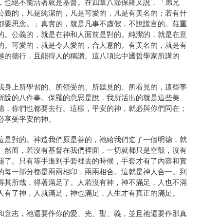
，也絕不能活著就是基督。在四章八節保羅又說，「弟兄
公義的，凡是純潔的，凡是可愛的，凡是有美名的；若有什
都要思念。」真實的，就是凡事不虛假，不說謊言的。莊重
的。公義的，就是在神和人面前是對的。純潔的，就是在意
的。可愛的，就是令人愛的，合人意的。有美名的，就是有
越的德行，且能得人的稱讚。這八項比中國哲學家所講的
我身上所學習的、所領受的、所聽見的、所看見的，這些事
所說的八件事。保羅的意思是說，我所活出的就是這些美
德，你們也都要去行。這樣，平安的神，就必與你們同在；
必享受平安的神。
這是對的。神造我們原是善的，祂給我們造了一個明德，就
。然而，若沒有基督在我們裡面，一切就都只是空殼，沒有
罷了。只有等手進到手套裡去的時候，手套才有了內容和實
的每一部分都是兩兩相印，兩兩相合。這就是神人合一。到
得其所哉，得著滿足了。人若沒有神，神不滿足，人也不滿
人有了神，人就滿足，神也滿足，人生才有真正的滿足。
和意志，祂還要作你的愛、光、聖、義，並且祂還要作那真