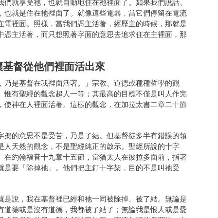
我們就享受祂，也就自動地住在祂裡面了。如果我們說話、
，也就是住在祂裡面了。就像這些電器，當它們停留在電流
在電裡面。照樣，當我們憑主活著，經歷主的時候，那就是
中憑主活著，而只想照著字面的意思去追求住在主裡面，那
讓基督從他們裡面活出來
，乃是基督在我裡面活著。」宗教、道德或種種哲學的觀
。惟有聖經的觀念超人一等；其最高的目標不僅是叫人作完
，使神在人裡面活著。這樣的觀念，在加拉太書二章二十節
字架的意思不是受苦，乃是了結。但基督徒多半有錯誤的領
是人天然的觀念，不是聖經純正的啟示。聖經所說的十字
。在約翰福音十九章十五節，當猶太人在彼拉多面前，指著
就是要「除掉祂」。他們把主釘十字架，目的不是叫祂受
就是說，我在基督裡已經和祂一同被除掉、被了結。無論是
有道德或是沒有道德，我都被了結了；無論我是恨人或是愛