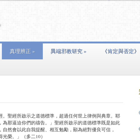
真理辨正
»
異端邪教研究
»
《肯定與否定》
經。聖經所啟示之道德標準，超過任何世上律例與典章。耶
，為那逼迫你們的禱告。」聖經所啟示的道德標準既是如此
，自然會以此自我提醒、相互勉勵，顯為絕對優良可信，
得光榮。」（多二10）