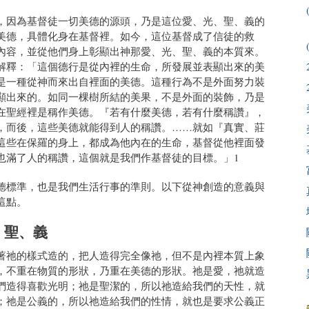
，因為基督徒一切美德的源頭，乃是這位愛、光、聖、義的
美德，具體化身在基督裡。如今，這位基督成了信徒的救
內容，並從他們身上彰顯出神那愛、光、聖、義的本質來。
解釋：「這個德行是從內裡的生命，所發展並表顯出來的美
是一種從神而來出自裡面的美德。這種行為不是外面努力裝
顯出來的。如同一棵樹所結的美果，不是外面的裝飾，乃是
在聖經裡是稱作美德。『若有什麼美德，若有什麼稱讚』，
，而後，這些美德就能得到人的稱讚。……就如『真實、莊
這些在保羅的身上，都成為他內在的生命，基督從他裡面發
也滿了人的稱讚，這個就是我們作基督徒的目標。」1
德標準，也是我們生活行事的準則。以下從神創造的意義與
這點。
、聖、義
著祂的樣式造的，把人造得完全像祂，但不是內裡本質上象
，不重在物質的形狀，乃重在美德的形狀。祂是愛，祂就造
們造得喜歡光明；祂是聖潔的，所以祂造給我們的天性，就
；祂是公義的，所以祂造給我們的性情，就也是要求公義正