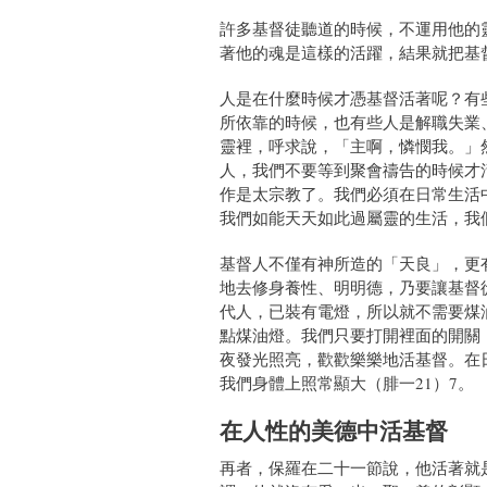
許多基督徒聽道的時候，不運用他的
著他的魂是這樣的活躍，結果就把基
人是在什麼時候才憑基督活著呢？有
所依靠的時候，也有些人是解職失業
靈裡，呼求說，「主啊，憐憫我。」
人，我們不要等到聚會禱告的時候才
作是太宗教了。我們必須在日常生活
我們如能天天如此過屬靈的生活，我
基督人不僅有神所造的「天良」，更
地去修身養性、明明德，乃要讓基督
代人，已裝有電燈，所以就不需要煤
點煤油燈。我們只要打開裡面的開關
夜發光照亮，歡歡樂樂地活基督。在
我們身體上照常顯大（腓一21）7。
在人性的美德中活基督
再者，保羅在二十一節說，他活著就