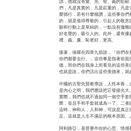
謂，他就沒有愛、光、聖、義的彰顯
們，凡是真實的，凡是莊重的，凡是
麼德行，若有什麼稱讚，這些事你們
的，就是值得尊敬的，引起人的敬意
願和行動上是單純的，一點沒有攙雜
好名聲的，吸引人的。此外，還有優
禮、義、廉、恥更好，更高。
接著，保羅在四章九節說，「你們在
你們都要去行。」這些事是指著前面
德，而你們在我身上所看見的這些美
也就是說，你們活出這些美德來，就
中國的古聖先賢教導說，人性本善，
是內心之明，我們應該把它發揚光大
實際，我們也就不過如同一個空手套
際，並且手和手套就成為一了。二者
這時，神和人，人和神，可說是真正
足。這就是人生不滿足的根本原因。
阿利路亞，基督要作你的心思、情感