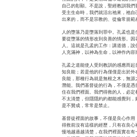
自己的彰顯。不是說，聖經教訓我們
受主生命時，我們就活出祂來，祂自
出來的，而不是宗教的、從倫常規範
人的墮落乃是墮落到罪中。孔孟也是
要從墮落的情形改到良善的情形。因
人。這就是孔孟的工作：講道德，說
人充滿神，以神為生命，以神作內容
孔孟之道能使人受到教訓的感應而起
知良能；若是他的行為僅僅是出於外
良能，那種行為就是無根之木，無源
潛能。我們基督徒的行為，不僅是憑
住在我們裡面。我們得救的人，必定
不太清楚，但隱隱約約都能感覺到，
是不贊成，常常是禁止。
基督徒裡面的故事，不僅是良心作用
得救前沒有這樣的經歷，只有在良心
慢地越過越清楚，在我們裡面實在有