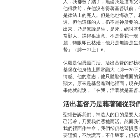
人，我都被了結了；無論我是違背父
他得救前，在他沒有得著基督以前，
是律法上的完人。但是他也悔改了。
過。但他這樣的人，仍不是神所要的
出來，乃是無論是生，是死，總叫基
常顯大」譯得很達意。不是曇花一現
麗，轉眼即已枯殘；他乃是無論是生
督」（腓一21上）6。
保羅是個憑靈而活、活出基督的好榜
基督在他身體上照常顯大（腓一20
情感、他的意志，他只體貼他裡面的
顯大。原來是基督進到他裡面，現在
果他就能說，「在我，活著就是基督
活出基督乃是藉著隨從我
聖經告訴我們，神造人的目的是要人
己活著，乃要我們憑祂而活。然而我
我們裡面作生命，我們卻仍然習慣憑
要謹慎，不說謊言，不作壞事，但仍