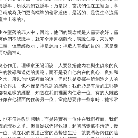
要謙卑，所以我們就謙卑；乃是說，當我們住在主裡面，享
己就成為我們更高標準的倫常道德，是活的、是從生命流露
產生出來的3。
生在墮落的罪人中，因此，他們的觀念就是人需要改好，需
著他們不認識神，就完全用道德觀念，講說仁義，來改變
仁義。但聖經啟示，神是源頭；神造人有祂的目的，就是要
而彰顯神4。
良心作用。理學家王陽明說，人要發揚他內在與生俱來的良
在的教導和道德的規範，而不是發自他內在的良心、良知和
之水。所以他也講裡面的道，但那只是發揮神所創造之人的
良心作用，也不僅是憑教訓的感應；我們乃是有活的主耶穌
都有這樣的經歷，知道在我們裡面內住著一位。有的人雖然
好像在他裡面內住著另一位；當他想要作一些事時，祂常常
，也不僅是教訓感動，而是確實有一位住在我們裡面。我們
裡的理欲之爭。但自從我們得救後，起初感覺還不清楚，慢
一位。現在我們要過正當的基督徒生活，就要憑著內住的這