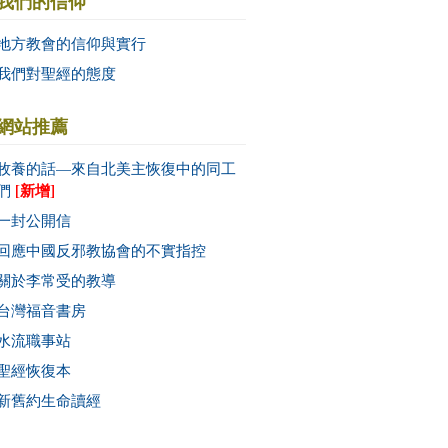
我們的信仰
地方教會的信仰與實行
我們對聖經的態度
網站推薦
牧養的話—來自北美主恢復中的同工
[新增]
們
一封公開信
回應中國反邪教協會的不實指控
關於李常受的教導
台灣福音書房
水流職事站
聖經恢復本
新舊約生命讀經