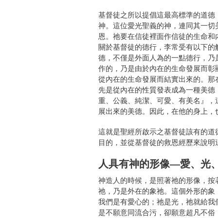
基督徒之所以提倡這最高標準的道德
神。這位愛光聖義的神，連同其一切
恩。祂要在信徒裡面作信徒的生命和
關於基督徒的德行，李常受有以下的
德，不僅是外面人為的一點德行，乃
作的，乃是由於內在的生命發展而彰
從內在的生命發展而結實出來的。那
先是從內在的性質發表成為一種美德
重、公義、純潔、可愛、有美名』，
展出來的美德。因此，在他的身上，
這就是聖經所啟示之基督徒該有的道
目的，並從基督徒的救恩經歷來說明
人具有神的形像—愛、光
神造人的時候，是照著祂的形像，按
祂，乃是外在的象祂。這個外形的象
我們是有愛心的；祂是光，祂就給我
是不願意同流合污，卻願意超凡不俗