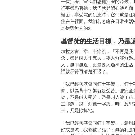
一位活著。當我們憑祂活著的時候，
行事都憑著祂，我們就是留在祂裡面
裡面，享受電的供應時，它們就是住
住在主裡面。我們若忽略在日常生活
是徒勞無功的5。
基督徒的生活目標，乃是
加拉太書二章二十節說，「不再是我
念，都是叫人作完人，要人無罪無過
人，無罪無過，更是要人過神的生活
裡啟示得再清楚不過了。
「我已經與基督同釘十字架」。釘十
會，以為背十字架就是受苦。那完全
架，不是叫人受苦，乃是叫人被了結
主耶穌，說「釘祂十字架」時，意思
苦，乃是除掉祂。
「我已經與基督同釘十字架」，意思
好或是壞，我都被了結了；無論我是