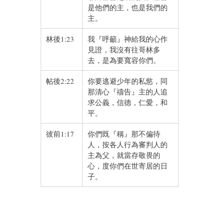
是他們的主，也是我們的
主。
林後1:23
我『呼籲』神給我的心作
見證，我沒有往哥林多
去，是為要寬容你們。
帖後2:22
你要逃避少年的私慾，同
那清心『禱告』主的人追
求公義，信德，仁愛，和
平。
彼前1:17
你們既『稱』那不偏待
人，按各人行為審判人的
主為父，就當存敬畏的
心，度你們在世寄居的日
子。