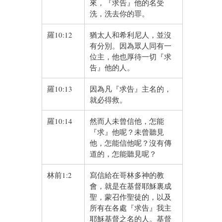
來，『求告』他的名受
洗，洗去你的罪。
羅10:12
猶太人和希利尼人，並沒
有分別。因為眾人同有一
位主，他也厚待一切『求
告』他的人。
羅10:13
因為凡『求告』主名的，
就必得救。
羅10:14
然而人未曾信他，怎能
『求』他呢？未曾聽見
他，怎能信他呢？沒有傳
道的，怎能聽見呢？
林前1:2
寫信給在哥林多神的教
會，就是在基督耶穌裏成
聖，蒙召作聖徒的，以及
所有在各處『求告』我主
耶穌基督之名的人。基督