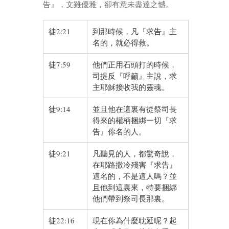
告』，文雖優雅，卻有意未盡達之憾。
徒2:21
到那時候，凡『求告』主
名的，就必得救。
徒7:59
他們正用石頭打的時候，
司提反『呼籲』主說，求
主耶穌接收我的靈魂。
徒9:14
並且他在這裏有從祭司長
得來的權柄捆綁一切『求
告』你名的人。
徒9:21
凡聽見的人，都驚奇說，
在耶路撒冷殘害『求告』
這名的，不是這人嗎？並
且他到這裏來，特要捆綁
他們帶到祭司長那裏。
徒22:16
現在你為什麼耽延呢？起