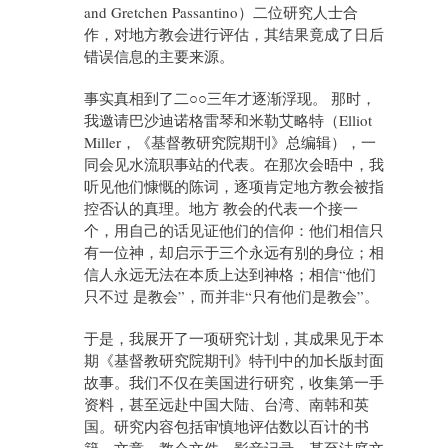
and Gretchen Passantino）二位研究人士合
作，对地方教会进行评估，其结果竟成了日后
错误信息的主要来源。
事实真相到了二○○三年才逐渐浮现。 那时，
我邀请巴沙迪诺格雷琴和米勒艾略特（Elliot
Miller，《基督教研究院期刊》总编辑），一
同会见水流职事站的代表。在那次会晤中，我
听见他们慷慨的陈词，逐项肯定地方教会被指
控否认的真理。地方 教会的代表一个接一
个，用自己的话见证他们的信仰：他们相信只
有一位神，却启示于三个永远有别的身位；相
信人永远无法在本质上达到神格；相信“他们
只不过 是教会”，而并非“只有他们是教会”。
于是，我展开了一项研究计划，其成果见于本
期《基督教研究院期刊》特刊中的加长版封面
故事。我们不仅在美国进行研究，收集第一手
资料，甚至远赴中国大陆、台湾、南韩和英
国。研究内容包括审慎地评估数以百计的书