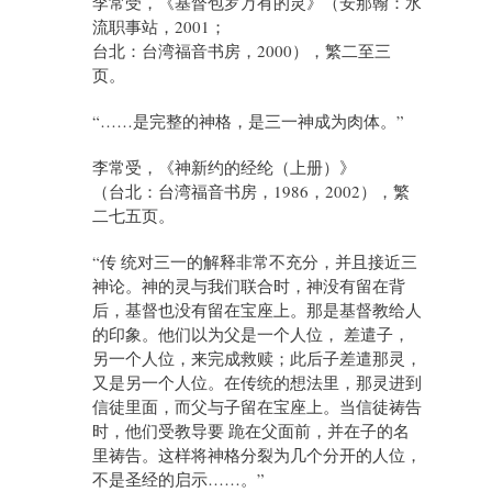
李常受，《基督包罗万有的灵》（安那翰：水
流职事站，2001；
台北：台湾福音书房，2000），繁二至三
页。
“……是完整的神格，是三一神成为肉体。”
李常受，《神新约的经纶（上册）》
（台北：台湾福音书房，1986，2002），繁
二七五页。
“传 统对三一的解释非常不充分，并且接近三
神论。神的灵与我们联合时，神没有留在背
后，基督也没有留在宝座上。那是基督教给人
的印象。他们以为父是一个人位， 差遣子，
另一个人位，来完成救赎；此后子差遣那灵，
又是另一个人位。在传统的想法里，那灵进到
信徒里面，而父与子留在宝座上。当信徒祷告
时，他们受教导要 跪在父面前，并在子的名
里祷告。这样将神格分裂为几个分开的人位，
不是圣经的启示……。”