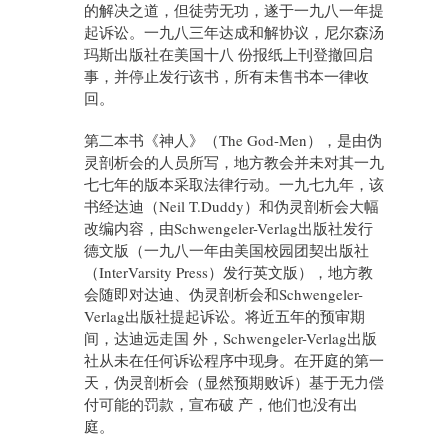
的解决之道，但徒劳无功，遂于一九八一年提
起诉讼。一九八三年达成和解协议，尼尔森汤
玛斯出版社在美国十八 份报纸上刊登撤回启
事，并停止发行该书，所有未售书本一律收
回。
第二本书《神人》（The God-Men），是由伪
灵剖析会的人员所写，地方教会并未对其一九
七七年的版本采取法律行动。一九七九年，该
书经达迪（Neil T.Duddy）和伪灵剖析会大幅
改编内容，由Schwengeler-Verlag出版社发行
德文版（一九八一年由美国校园团契出版社
（InterVarsity Press）发行英文版），地方教
会随即对达迪、伪灵剖析会和Schwengeler-
Verlag出版社提起诉讼。将近五年的预审期
间，达迪远走国 外，Schwengeler-Verlag出版
社从未在任何诉讼程序中现身。在开庭的第一
天，伪灵剖析会（显然预期败诉）基于无力偿
付可能的罚款，宣布破 产，他们也没有出
庭。