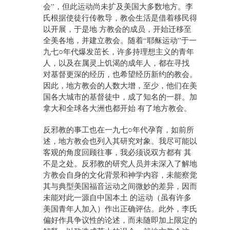
会”，但此运动尚未扩及美国大多数地方。李
氏根据使徒行传教导，教会生活是借着移民得
以开展，于是地 方教会的成员，开始迁移至
全美各地，并建立教会。随着“耶稣运动”于一
九七○年代爆发茁长，许多持理想主义的青年
人，以及在属灵上饥渴的成年人，都在寻找
对基督更深的经历，也希望经历新约的教会。
因此，地方教会的人数大增，至少，他们在美
国各大城市的基督徒中，成了知名的一群。加
拿大和全球各大洲也都开始 有了地方教会。
反邪教的事工也在一九七○年代孕育，如前所
述，地方教会也列入其研究对象。我尽可能以
客观的角度回顾往事，我必须说双方都有 其
不是之处。反邪教的研究人员并未深入了解地
方教会自身的文化背景和神学内容，未能察觉
其与典型美国福音运动之间微妙的差异，因而
未能对此一源自中国本土 的运动（虽有许多
美国青年人加入）作出正确评估。此外，李氏
偏好作具争议性的论述，而未随即加上限定的