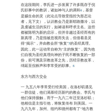
在这段期间，李氏进一步发展了许多既存于倪
氏职事中的教训，诸如神与人的调和
，基督
4
是赐生命的灵（此论点导致受指控为形态论
者，见下文），认识教会乃是新耶路撒冷，以
及虔诚生活的实行，如祷读和呼求主名。这些
都被陈明为新的启示，但并非越过圣经而有的
新真理，乃是指被忽视而失去，但借着圣灵
得“揭示”，并由教会所“恢复”
的圣经真理。
5
因此，此一运动常自称为“主的恢复”，因为他
们自视为圣经真理向神的子民不断恢复的一部
份，前可溯及宗教改革之先，历经宗教改革，
绵延至倪柝声和李常受的职事。
6
东方与西方交会
一 九五八年李常受行经美国，在洛杉矶遇见
一群信徒，他们渴慕经历新约的教会。李氏与
他们保持接触，而于一九六二年迁至洛杉矶；
他相信是主指引他，将恢复传布 到美国。一
九六九年，加州、纽约和德州都有了“地方教