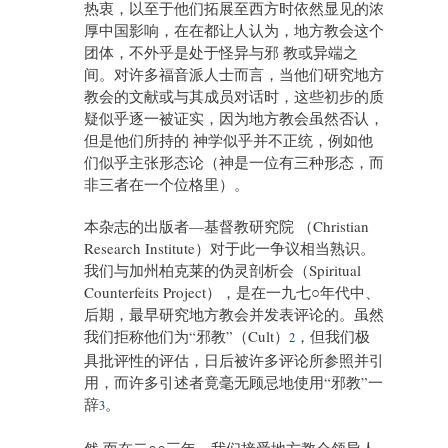
热衷，以至于他们拓展至西方时依然显见的浓
厚中国影响，在在都让人认为，地方教会这个
团体，不外乎是处于怪异与邪 教或异端之
间。对许多福音派人士而言，当他们研究地方
教会的文献或与其成员对话时，这些初步的质
疑似乎逐一被证实，因为地方教会虽然否认，
但是他们所持的 神学似乎并不正统，例如他
们似乎主张形态论（神是一位有三种形态，而
非三者在一个位格里）。
本杂志的出版者—基督教研究院 （Christian
Research Institute）对于此一争议相当熟识。
我们与加州柏克莱的伪灵剖析会（Spiritual
Counterfeits Project），是在一九七○年代中、
后期，最早研究地方教会并发表评论的。虽然
我们拒称他们为“邪教”（Cult）
，但我们极
2
具批评性的评估，日后被许多评论所参照并引
用，而许多引述者竟毫无顾忌地使用“邪教”一
辞
。
3