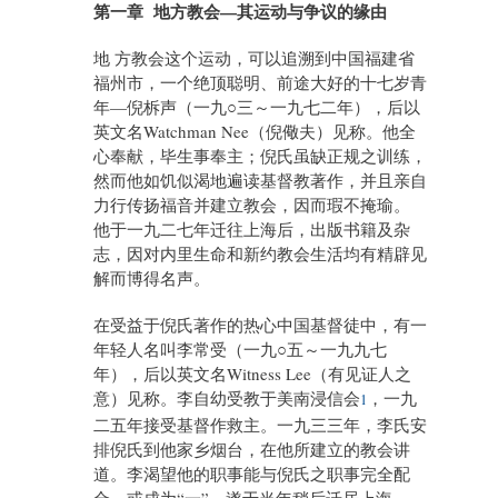
第一章 地方教会—其运动与争议的缘由
地 方教会这个运动，可以追溯到中国福建省
福州市，一个绝顶聪明、前途大好的十七岁青
年—倪柝声（一九○三～一九七二年），后以
英文名Watchman Nee（倪儆夫）见称。他全
心奉献，毕生事奉主；倪氏虽缺正规之训练，
然而他如饥似渴地遍读基督教著作，并且亲自
力行传扬福音并建立教会，因而瑕不掩瑜。
他于一九二七年迁往上海后，出版书籍及杂
志，因对内里生命和新约教会生活均有精辟见
解而博得名声。
在受益于倪氏著作的热心中国基督徒中，有一
年轻人名叫李常受（一九○五～一九九七
年），后以英文名Witness Lee（有见证人之
意）见称。李自幼受教于美南浸信会
，一九
1
二五年接受基督作救主。一九三三年，李氏安
排倪氏到他家乡烟台，在他所建立的教会讲
道。李渴望他的职事能与倪氏之职事完全配