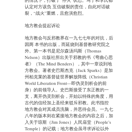
的情况下，打破了“停火”状态。马丁和李氏都
认定对方该负 互信破裂的责任，自此对话破
裂，“战火”重燃，且愈演愈烈。
地方教会提起诉讼
地方教会与反邪教界在一九七七年的对抗，后
因两 本书的出版，而延烧到基督教研究院之
外。第一本书是尼尔森汤玛斯（Thomas
Nelson）出版社所出关于邪教的书《弯曲心思
者》（The Mind Benders），其中一章说到地
方教会。著者史巴斯杰克（Jack Sparks）是加
州柏克莱的基督徒世界解放阵线（Christian
World Liberation Front—即伪灵剖析会的前
身）的前领导人。史巴斯接受了东正教的一
支，离开伪灵剖析会，开始以特殊的角度，用
古代的信经加上圣经来驳斥邪教。此书指控
地方教会对其成员洗脑，并恶待会员。一九七
八年的版本则在紧接地方教会的内容之后，加
入关于琼斯（Jim Jones）人民庙堂（People’s
Temple）的记载；地方教会虽寻求诉讼以外