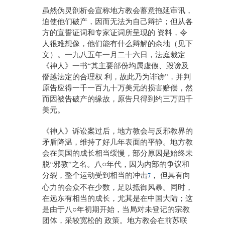
虽然伪灵剖析会宣称地方教会蓄意拖延审讯，
迫使他们破产，因而无法为自己辩护；但从各
方的宣誓证词和专家证词所呈现的 资料，令
人很难想像，他们能有什么辩解的余地（见下
文）。一九八五年一月二十六日，法庭裁定
《神人》一书“其主要部份均属虚假、毁谤及
僭越法定的合理权 利，故此乃为诽谤”，并判
原告应得一千一百九十万美元的损害赔偿，然
而因被告破产的缘故，原告只得到约三万四千
美元。
《神人》诉讼案过后，地方教会与反邪教界的
矛盾降温，维持了好几年表面的平静。地方教
会在美国的成长相当缓慢，部分原因是始终未
脱“邪教”之名。八○年代，因为内部的争议和
分裂，整个运动受到相当的冲击
， 但具有向
7
心力的会众不在少数，足以抵御风暴。同时，
在远东有相当的成长，尤其是在中国大陆；这
是由于八○年初期开始，当局对未登记的宗教
团体，采较宽松的 政策。地方教会在前苏联