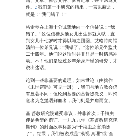
籍、文章、教会文件、影音记录，甚至法庭文
件。
我们第一手研究的结果，一言以蔽之，
2
就是：“我们错了！”
格雷琴在上海十分诚挚地向一个信徒说：“我
错了。”这位信徒从他女儿出生起就入狱，直
到女儿十七岁时才得以与之团圆。艾略特向福
清的一位弟兄说：“我错了。”这位弟兄坐监共
二十四年。他们说这话时并非只是一时情感冲
动。不！他们是经过多年亲身严谨的研究，才
说出这话。
论到一些非基要的道理，如末世论（由拙作
《末世密码》可见一斑），我们与地方教会仍
有显著不同；但论到基要的基督徒教义，即殉
道者为之抛洒鲜血者，我们则是并肩而立。
基 督教研究院遭受非议，并非首次；千禧虫
便是典型的例证。一九九九年《基督教研究院
期刊》的封面故事标题为“千禧虫之害消除
了”。结果，我们被说成是“漠视 真理”或“全