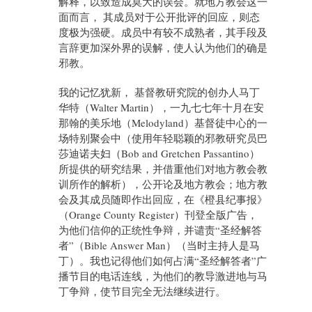
解释，以致造成莫大的误会。就地方教会这一
面而言， 其成员对于公开批评的回应，则态
度极为强硬。成员中有较不成熟者，其手段及
言辞更加深外界的误解，使人认为他们的确是
邪教。
我的记忆犹新， 基督教研究院的创办人马丁
华特（Walter Martin），一九七七年十月在安
那翰的美乐地（Melodyland）基督徒中心的一
场特别聚会中（使用年轻聪颖的邪教研究员巴
莎迪诺夫妇（Bob and Gretchen Passantino）
所提供的研究结果，并借重他们对地方教会教
训所作的解析），公开论及地方教会；地方教
会及其成员随即作出回应，在《橙县纪事报》
（Orange County Register）刊登全版广告，
为他们信仰的正统性争辩，并谴责“圣经解答
者”（Bible Answer Man）（当时主持人是马
丁）。我也记得他们如何占满“圣经解答者”广
播节目的电话连线，为他们的教导激进地与马
丁争辩，使节目完全无法继续进行。