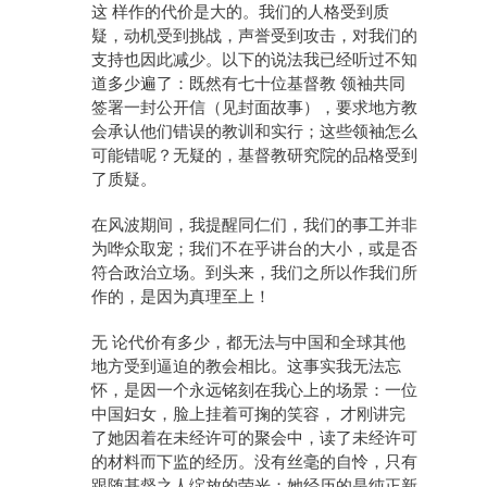
这 样作的代价是大的。我们的人格受到质
疑，动机受到挑战，声誉受到攻击，对我们的
支持也因此减少。以下的说法我已经听过不知
道多少遍了：既然有七十位基督教 领袖共同
签署一封公开信（见封面故事），要求地方教
会承认他们错误的教训和实行；这些领袖怎么
可能错呢？无疑的，基督教研究院的品格受到
了质疑。
在风波期间，我提醒同仁们，我们的事工并非
为哗众取宠；我们不在乎讲台的大小，或是否
符合政治立场。到头来，我们之所以作我们所
作的，是因为真理至上！
无 论代价有多少，都无法与中国和全球其他
地方受到逼迫的教会相比。这事实我无法忘
怀，是因一个永远铭刻在我心上的场景：一位
中国妇女，脸上挂着可掬的笑容， 才刚讲完
了她因着在未经许可的聚会中，读了未经许可
的材料而下监的经历。没有丝毫的自怜，只有
跟随基督之人绽放的荣光；她经历的是纯正新