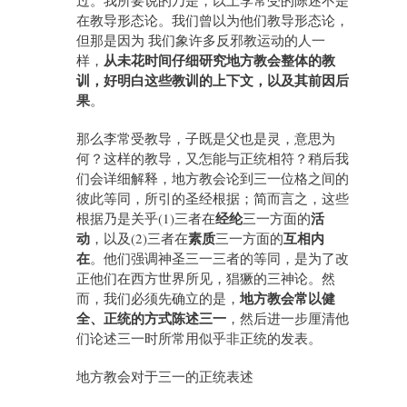
过。我所要说的乃是，以上李常受的陈述不是
在教导形态论。我们曾以为他们教导形态论，
但那是因为 我们象许多反邪教运动的人一
从未花时间仔细研究地方教会整体的教
样，
训，好明白这些教训的上下文，以及其前因后
果
。
那么李常受教导，子既是父也是灵，意思为
何？这样的教导，又怎能与正统相符？稍后我
们会详细解释，地方教会论到三一位格之间的
彼此等同，所引的圣经根据；简而言之，这些
经纶
活
根据乃是关乎(1)三者在
三一方面的
动
素质
互相内
，以及(2)三者在
三一方面的
在
。他们强调神圣三一三者的等同，是为了改
正他们在西方世界所见，猖獗的三神论。然
地方教会常以健
而，我们必须先确立的是，
全、正统的方式陈述三一
，然后进一步厘清他
们论述三一时所常用似乎非正统的发表。
地方教会对于三一的正统表述