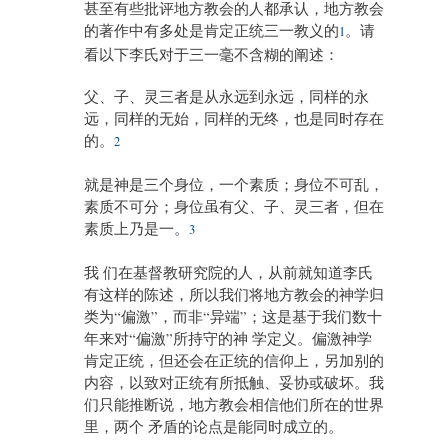
甚至有些批评地方教会的人都承认，地方教会
的著作中有多处是肯定正统三一教义的
。请
1
看以下李氏对于三一毫不含糊的阐述：
父、子、灵三者是从永远到永远，同样的永
远，同样的无始，同样的无终，也是同时存在
的。
2
就是神是三个身位，一个素质；身位不可乱，
素质不可分；身位虽有父、子、灵三者，但在
素质上乃是一。
3
我 们在基督教研究院的人，从前就知道李氏
有这样的陈述，所以我们将地方教会的神学归
类为“偏激”，而非“异端”；这是基于我们数十
年来对“偏激”所持守的神 学定义。偏激神学
肯定正统，但还会在正统的信仰上，另加别的
内容，以致对正统有所抵触、妥协或破坏。我
们只能推断说，地方教会相信他们所在的世界
里，两个 矛盾的论点是能同时成立的。