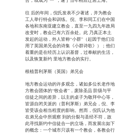
合，或成为“一”，遂于当年稍后迁居上海。
往 后的年间，倪氏发表不少著述，并为教会
工人举行特会和训练。倪、李和同工们在中国
各地和东南亚建立教会，直至一九四九年政局
改变时，教会已有六百余处。此 乃真正本土
发起的运动，外人皆称“小群”（起因于他们沿
用了英国弟兄会的诗集《小群诗歌》）；他们
着重的是在经历上认识基督，过奉献的生活，
以及恢复新约 里地方教会的实行。
根植普利茅斯（英国）弟兄会
地方教会运动的许多观念，诸如多位长老作地
方教会团体的“牧会者”，废除圣品 阶级与平
信徒之间的差异，以主的桌子为敬拜中心等，
皆源自闭关派的（普利茅斯）弟兄会，倪、李
皆受该会相当程度的影响。然而，倪氏认为他
在弟兄会中所观察 到的分裂与圣经不符，故
此寻找新约中信徒合一的立场，而发展出如下
的概念：一个城市只该有一个教会，各教会行