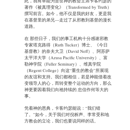
此，我有幸能为普世神的教会主席卡客约瑟的
著作《被真理变化》（Transformed by Truth）
撰写前言。如今，他不仅是我的好友，更是我
在基督里的弟兄—走过了从邪教到基督的漫长
道路。
在 那些日子，我们的事工机构十分感谢邪教
专家塔克路得（Ruth Tucker）博士、《今日
基督教》的奈夫大卫（David Neff）、阿苏萨
太平洋大学（Azusa Pacific University）、富
勒神学院（Fuller Seminary）、维真学院
（Regent College）向这“重生的教会”所展现
的友谊和支持。我们都相信，若是神能借着改
变领导人的心，而转变整个运动的方向，那么
神更要因着我们向祂持续的 忠信作何等大的
事。
凭着神的恩典，卡客约瑟能说：“我们错
了。”如今，关于我们对倪柝声、李常受和地
方教会的立论，我们也要说同样的话。