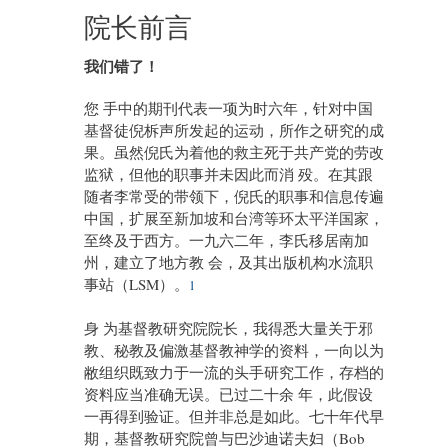
院长前言
我们错了！
您 手中的期刊代表一项为时六年，针对中国
基督徒倪柝声所发起的运动，所作之研究的成
果。虽然倪氏为着他的救主死于共产党的劳改
监狱，但他的职事并未因此而消 殁。在其跟
随者李常受的带领下，倪氏的职事和信息传遍
中国，扩展至新加坡和台湾等环太平洋国家，
至终及于西方。一九六二年，李氏移居南加
州，建立了地方教 会，及其出版机构水流职
事站（LSM）。
1
身 为基督教研究院院长，我得悉大量关于邪
教、秘教及偏激基督教神学的资料，一向以为
敝组织既致力于一流的头手研究工作，存档的
资料应当准确无误。已过二十余 年，此假设
一再得到验证。但并非总是如此。七十年代早
期，基督教研究院曾与巴沙迪诺夫妇（Bob