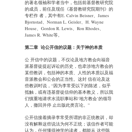
的著名领袖和学者当中，包括前基督教研究院
的成员，前任及现任《基督教研究院期刊》的
专栏作 者，其中有E. Calvin Beisner、James
Bjornstad、Norman L. Geisler、H. Wayne
House、Gordon R. Lewis、Ron Rhodes、
James R. White等。
第二章 论公开信的议题：关于神的本质
公 开信中的议题，不仅论及地方教会向福音
派基督徒提起诉讼的历史，也牵涉地方教会的
某些教训，包括神的本质、人性的本质以及福
音派教会和公会的正当性。这封 信在论及这
些教训时说，“因为李常受以下的陈述，似乎
抵触，或有违基督徒信仰的基本教义，所以我
们慎重地请求水流职事站和‘地方教会’的领导
人，撤回并停 止出版此类言论。”
公开信接着摘录李常受所谓的非正统教训，却
没有解释这些说法为何不正统；该信作者可能
认为，任何懂得神学的读者，都能从 这些陈