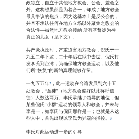
政独立，自立于其他地方教会、公会、差会之
外。这构想虽然是为着合一，却成了地方教会
最具争议的焦点，因为这基本上是反公会的，
并且不承认任何在地方立场以外聚集之教会的
合法性—虽然地方教会接纳 所有基督徒为神
真正的儿女（见下文）。
共产党执政时，严重迫害地方教会，倪氏于一
九五二年下监，二十年后在狱中去世。倪氏打
发李氏到台湾，为确保地方教会运动，以及他
们所“恢复”的新约真理能够存留。
一九五五年
，此一运动在台湾发展到六十五
2
处教会，“圣徒”（地方教会偏好以此称呼信
徒）人数达两万。李氏承继了领导的地位，但
某些倪氏“小群”运动的领导人和教会，并未与
李是一，如李氏与倪氏那样是一；也就是从这
些人中，首先出现以李氏为异端的指控。
3
李氏对此运动进一步的引导