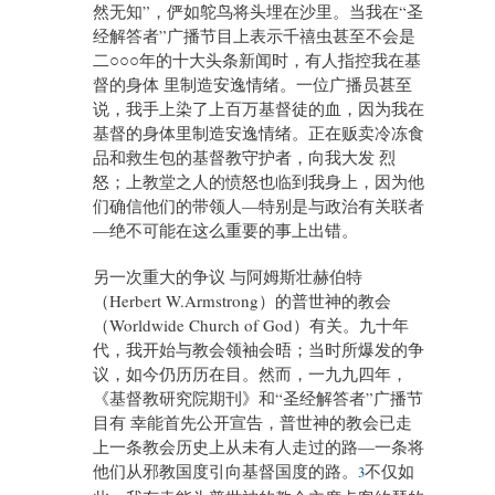
然无知”，俨如鸵鸟将头埋在沙里。当我在“圣
经解答者”广播节目上表示千禧虫甚至不会是
二○○○年的十大头条新闻时，有人指控我在基
督的身体 里制造安逸情绪。一位广播员甚至
说，我手上染了上百万基督徒的血，因为我在
基督的身体里制造安逸情绪。正在贩卖冷冻食
品和救生包的基督教守护者，向我大发 烈
怒；上教堂之人的愤怒也临到我身上，因为他
们确信他们的带领人—特别是与政治有关联者
—绝不可能在这么重要的事上出错。
另一次重大的争议 与阿姆斯壮赫伯特
（Herbert W.Armstrong）的普世神的教会
（Worldwide Church of God）有关。九十年
代，我开始与教会领袖会晤；当时所爆发的争
议，如今仍历历在目。然而，一九九四年，
《基督教研究院期刊》和“圣经解答者”广播节
目有 幸能首先公开宣告，普世神的教会已走
上一条教会历史上从未有人走过的路—一条将
他们从邪教国度引向基督国度的路。
不仅如
3