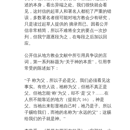
述的本身，看出异端之处。我们很快就会看
见，这封信的起草人和署名人都犯了严重的错
误，多数署名者很可能对地方教会少有研究，
只是读过起草人提供的 摘录而已。因着公开
信非常精简，所以不难将全文的要点一次抄
列，但我宁愿逐段为之，在每段之后加以回
应。
公开信从地方教会文献中所引用具争议的言
词，第一系列标题为“关于神的本质”，引用李
常受的陈述如下：
“子 称为父，所以子必是父。我们必须看见这
事实。有些人说，祂称为父，但祂不真正是
父。但祂怎能‘称’为父，却不‘是’父？……在
人所不能靠近的地方（提前六 16），神是
父。当祂出来彰显祂自己时，祂乃是子。所以
子赐给我们，而祂的名称为“永远的父”；这赐
给我们的子就是神。”