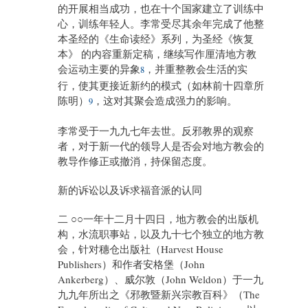
的开展相当成功，也在十个国家建立了训练中
心，训练年轻人。李常受尽其余年完成了他整
本圣经的《生命读经》系列，为圣经《恢复
本》 的内容重新定稿，继续写作厘清地方教
会运动主要的异象
，并重整教会生活的实
8
行，使其更接近新约的模式（如林前十四章所
陈明）
，这对其聚会造成强力的影响。
9
李常受于一九九七年去世。反邪教界的观察
者，对于新一代的领导人是否会对地方教会的
教导作修正或撤消，持保留态度。
新的诉讼以及诉求福音派的认同
二 ○○一年十二月十四日，地方教会的出版机
构，水流职事站，以及九十七个独立的地方教
会，针对穗仓出版社（Harvest House
Publishers）和作者安格堡（John
Ankerberg）、威尔敦（John Weldon）于一九
九九年所出之《邪教暨新兴宗教百科》（The