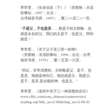
李常受，《生命信息（下）》（安那翰：水流
职事站，1997；台北：
台湾福音书房，1997），繁二○○至二○一页。
子是父，子也是灵
“
……那是子的主耶稣，也
就是永在的父。我们的主是子，也是父。阿利
路亚！”
李常受，《关于父子灵三而一的神》
（安那翰：水流职事站，1996；台北：台湾
福音书房，1979），繁一五至一六页。
“所以，非常清楚的。主耶稣是父、是子、也
是灵。祂就是神自己。祂也就是主。祂是父、
是子、是灵,是全能的神、也是主。”
李常受，《圣经中关于三一神清楚的启示》
www.cftfc.com/com_chinese/controversies/
reading.asp?title_no=2-06&chap_no=2-06-01