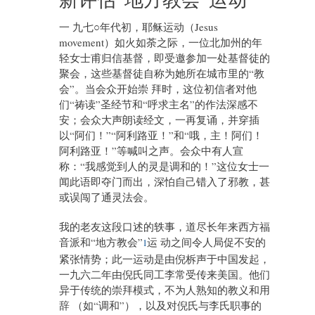
一 九七○年代初，耶稣运动（Jesus
movement）如火如荼之际，一位北加州的年
轻女士甫归信基督，即受邀参加一处基督徒的
聚会，这些基督徒自称为她所在城市里的“教
会”。当会众开始崇 拜时，这位初信者对他
们“祷读”圣经节和“呼求主名”的作法深感不
安；会众大声朗读经文，一再复诵，并穿插
以“阿们！”“阿利路亚！”和“哦，主！阿们！
阿利路亚！”等喊叫之声。会众中有人宣
称：“我感觉到人的灵是调和的！”这位女士一
闻此语即夺门而出，深怕自己错入了邪教，甚
或误闯了通灵法会。
我的老友这段口述的轶事，道尽长年来西方福
音派和“地方教会”
运 动之间令人局促不安的
1
紧张情势；此一运动是由倪柝声于中国发起，
一九六二年由倪氏同工李常受传来美国。他们
异于传统的崇拜模式，不为人熟知的教义和用
辞 （如“调和”），以及对倪氏与李氏职事的