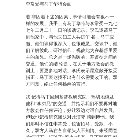
李常受与马丁华特会面
若 非因着下述的因素，事情可能会有很不一
样的发展。我手上有马丁华特与李常受一九七
七年二月二十一日的谈话记录。李氏邀请马丁
到他家中，与他夫妇二人共进午 餐，马丁应
邀。他们谈得很深入，也很诚恳。交谈中，他
们了解彼此，研讨信仰，视彼此为在基督里爱
主的弟兄。总之是一场温暖的、基督徒之间的
交通。他们的结 论是，在关于地方教会的教
训上，要更多地对话。李氏表示愿意敞开接受
指正，马丁表达找不出有什么需要改正的。双
方同意，终止任何挑衅的言行。
我 记得马丁回到基督教研究院，热切地谈及
他和“李弟兄”的交通，并指示我们不要再对地
方教会作任何评论，好让双边对话自然发展。
但我也记得研究团队对此演变 感到懊恼。我
们那时不信任李常受，也害怕马丁受欺。不
久，双方人马在各自领头人不知情、未经同意