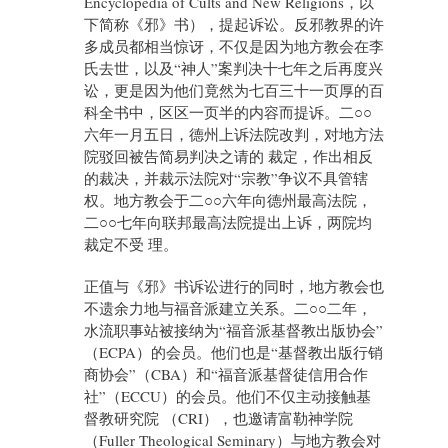
Encyclopedia of Cults and New Religions，以
下简称《邪》书），提起诉讼。反邪教界的许
多成员都相当惊讶，不仅是因为地方教会在李
氏去世，以及“神人”案判决十七年之后再度兴
讼，更是因为他们竟然为七百三十一页厚的百
科全书中，区区一页半的内容而提诉。二○○
六年一月五日，德州上诉法院改判，对地方法
院驳回被告简易判决之请的 裁定，作出相反
的裁决，并裁示法院对“宗教”争议不具管辖
权。地方教会于二○○六年向德州最高法院，
二○○七年向联邦最高法院提出上诉，两院均
裁定不受 理。
正值与《邪》书诉讼进行的同时，地方教会也
不遗余力地与福音派建立关系。二○○二年，
水流职事站被接纳为“福音派基督教出版协会”
（ECPA）的会员。他们也是“基督教出版行销
商协会”（CBA）和“福音派基督徒信用合作
社”（ECCU）的会员。他们不仅主动接触基
督教研究院 （CRI），也邀请富勒神学院
（Fuller Theological Seminary）与地方教会对