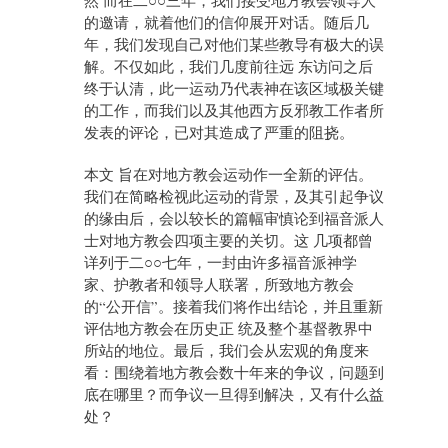
然 而在二○○三年，我们接受地方教会领导人
的邀请，就着他们的信仰展开对话。随后几
年，我们发现自己对他们某些教导有极大的误
解。不仅如此，我们几度前往远 东访问之后
终于认清，此一运动乃代表神在该区域极关键
的工作，而我们以及其他西方反邪教工作者所
发表的评论，已对其造成了严重的阻挠。
本文 旨在对地方教会运动作一全新的评估。
我们在简略检视此运动的背景，及其引起争议
的缘由后，会以较长的篇幅审慎论到福音派人
士对地方教会四项主要的关切。这 几项都曾
详列于二○○七年，一封由许多福音派神学
家、护教者和领导人联署，所致地方教会
的“公开信”。接着我们将作出结论，并且重新
评估地方教会在历史正 统及整个基督教界中
所站的地位。最后，我们会从宏观的角度来
看：围绕着地方教会数十年来的争议，问题到
底在哪里？而争议一旦得到解决，又有什么益
处？