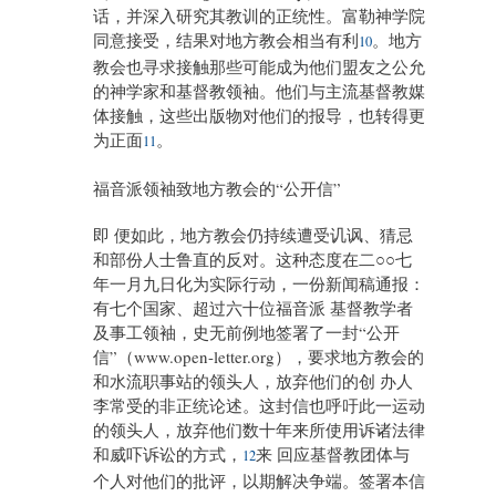
话，并深入研究其教训的正统性。富勒神学院
同意接受，结果对地方教会相当有利
。地方
10
教会也寻求接触那些可能成为他们盟友之公允
的神学家和基督教领袖。他们与主流基督教媒
体接触，这些出版物对他们的报导，也转得更
为正面
。
11
福音派领袖致地方教会的“公开信”
即 便如此，地方教会仍持续遭受讥讽、猜忌
和部份人士鲁直的反对。这种态度在二○○七
年一月九日化为实际行动，一份新闻稿通报：
有七个国家、超过六十位福音派 基督教学者
及事工领袖，史无前例地签署了一封“公开
信”（www.open-letter.org），要求地方教会的
和水流职事站的领头人，放弃他们的创 办人
李常受的非正统论述。这封信也呼吁此一运动
的领头人，放弃他们数十年来所使用诉诸法律
和威吓诉讼的方式，
来 回应基督教团体与
12
个人对他们的批评，以期解决争端。签署本信