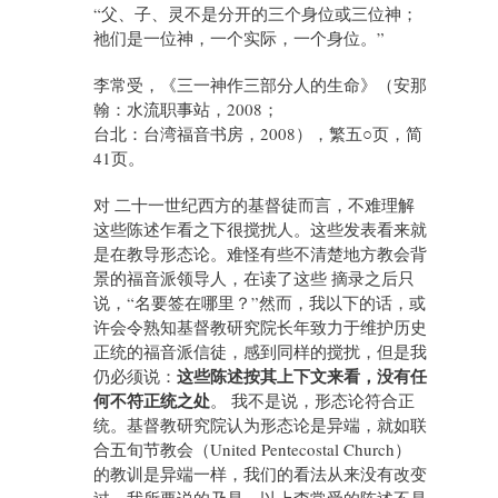
“父、子、灵不是分开的三个身位或三位神；
祂们是一位神，一个实际，一个身位。”
李常受，《三一神作三部分人的生命》（安那
翰：水流职事站，2008；
台北：台湾福音书房，2008），繁五○页，简
41页。
对 二十一世纪西方的基督徒而言，不难理解
这些陈述乍看之下很搅扰人。这些发表看来就
是在教导形态论。难怪有些不清楚地方教会背
景的福音派领导人，在读了这些 摘录之后只
说，“名要签在哪里？”然而，我以下的话，或
许会令熟知基督教研究院长年致力于维护历史
正统的福音派信徒，感到同样的搅扰，但是我
这些陈述按其上下文来看，没有任
仍必须说：
何不符正统之处
。 我不是说，形态论符合正
统。基督教研究院认为形态论是异端，就如联
合五旬节教会（United Pentecostal Church）
的教训是异端一样，我们的看法从来没有改变