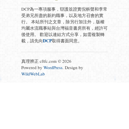
DCP為一專項服事，辯護並證實倪柝聲和李常
受弟兄所盡的新約職事，以及地方召會的實
行。 本站所刊之文章，除另行加注外，版權
均屬水流職事站與台灣福音書房所有，經許可
後使用。 歡迎以連結方式分享，如需複製轉
DCP
載，請先向
取得書面同意。
真理辨正 cftfc.com © 2026
Powered by
WordPress
. Design by
WildWebLab