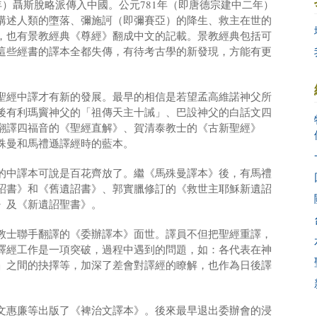
年）聶斯脫略派傳入中國。公元781年（即唐德宗建中二年）
講述人類的墮落、彌施訶（即彌賽亞）的降生、救主在世的
，也有景教經典《尊經》翻成中文的記載。景教經典包括可
這些經書的譯本全都失傳，有待考古學的新發現，方能有更
聖經中譯才有新的發展。最早的相信是若望孟高維諾神父所
後有利瑪竇神父的「祖傳天主十誡」、巴設神父的白話文四
翻譯四福音的《聖經直解》、賀清泰教士的《古新聖經》
殊曼和馬禮遜譯經時的藍本。
的中譯本可說是百花齊放了。繼《馬殊曼譯本》後，有馬禮
詔書》和《舊遺詔書》、郭實臘修訂的《救世主耶穌新遺詔
》及《新遺詔聖書》。
教士聯手翻譯的《委辦譯本》面世。譯員不但把聖經重譯，
譯經工作是一項突破，過程中遇到的問題，如：各代表在神
」之間的抉擇等，加深了差會對譯經的瞭解，也作為日後譯
文惠廉等出版了《裨治文譯本》。後來最早退出委辦會的浸