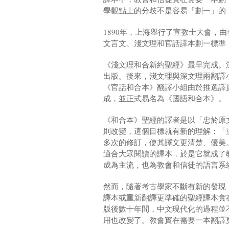
學觀點上的分歧不是容易「劃一」的
1890年，上海舉行了宣教士大會，
文言文、淺文理和官話譯本劃一標準
《淺文理和合新約聖經》最早完成。
出版。後來，淺文理與深文理兩翻譯
《官話和合本》翻譯小組由於推選譯
成，並正式易名為《國語和合本》。
《和合本》聖經的譯者是以「忠於原
則改變，這個目標就有新的理解：「
多次的修訂，使其譯文更清楚、優美
適合大眾閱讀的譯本，於是它就成了
成為主流，也為教會和信徒的語言系
然而，隨著考古學家不斷有新的發現
譯本或重新翻譯更準確的聖經譯本實
版後數十年間，中文現代化的過程並
用也改變了。教會實在需要一本翻譯