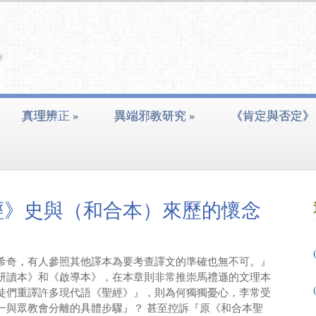
真理辨正
»
異端邪教研究
»
《肯定與否定》
經》史與（和合本）來歷的懷念
希奇，有人參照其他譯本為要考查譯文的準確也無不可。』
研讀本》和《啟導本》，在本章則非常推崇馬禮遜的文理本
徒們重譯許多現代語《聖經》』，則為何獨獨憂心，李常受
一與眾教會分離的具體步驟』？ 甚至控訴『原《和合本聖