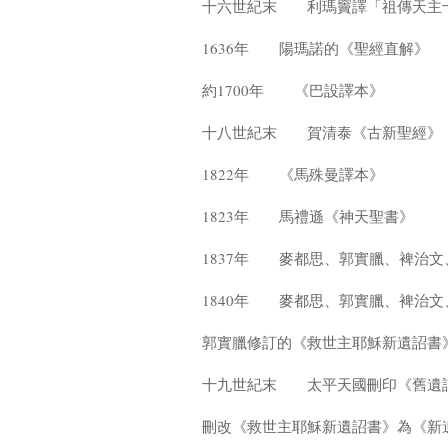
十六世紀末 利瑪竇譯「祖傳天主
1636年 陽瑪諾的《聖經直解》
約1700年 《巴設譯本》
十八世紀末 賀清泰《古新聖經》
1822年 《馬殊曼譯本》
1823年 馬禮遜《神天聖書》
1837年 麥都思、郭實臘、裨治
1840年 麥都思、郭實臘、裨治
郭實臘修訂的《救世主耶穌新遺詔書
十九世紀末 太平天國刪印《舊遺
刪改《救世主耶穌新遺詔書》為《新