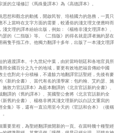
宗派的立場修訂《馬殊曼譯本》為《高德譯本》。
統思想和觀念的動搖，開啟民智、培植國力的急務，一貫只
應不上當時在文字方面的需要，較通俗的淺文理文便應時而
，淺文理的譯本紛紛出版，例如：《楊格非淺文理譯本》、
約瑟的《二指版》等。《二指版》的得名就是譯者施約瑟在
用兩隻手指工作。他獨力翻譯十多年，出版了一本淺文理譯
短的過渡譯本。十九世紀中葉，由於當時朝廷和各地官員所
適用全國百分之九十的地域，要更有效地把福音傳給中國
教士也對此十分積極，不遺餘力地翻譯官話聖經，先後有麥
的《新約全書》、當代有名的漢學家：包約翰、艾約瑟、施
、施敦力官話譯本》為藍本翻譯的《北京官話新約全書》、
裁翻譯的《舊約譯本》、英國聖公會將《北京官話新約全
《新舊約全書》、楊格非將其淺文理新約以白話文重寫的
經全集》等，還有一直沿用至今天的《官話和合本》（後稱
）。
個重要里程，為聖經翻譯掀開新的一頁。在當時幾十種聖經
一的標準聖經。其實這個「呼聲」很早已經出現，可惜在神