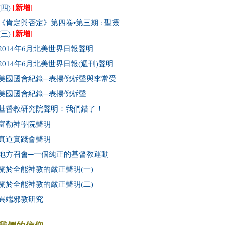
[新增]
(四)
《肯定與否定》第四卷•第三期 : 聖靈
[新增]
(三)
2014年6月北美世界日報聲明
2014年6月北美世界日報(週刊)聲明
美國國會紀錄─表揚倪柝聲與李常受
美國國會紀錄─表揚倪柝聲
基督教研究院聲明：我們錯了！
富勒神學院聲明
真道實踐會聲明
地方召會─一個純正的基督教運動
關於全能神教的嚴正聲明(一)
關於全能神教的嚴正聲明(二)
異端邪教研究