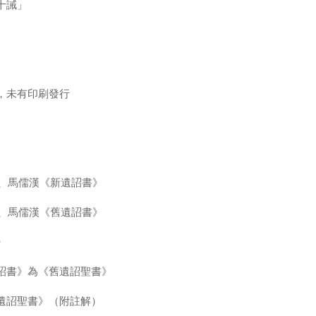
十誡」
，未有印刷發行
文、馬儒漢《新遺詔書》
文、馬儒漢《舊遺詔書》
》
詔書》為《舊遺詔聖書》
遺詔聖書》（附註解）