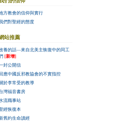
我們的信仰
地方教會的信仰與實行
我們對聖經的態度
網站推薦
牧養的話—來自北美主恢復中的同工
[新增]
們
一封公開信
回應中國反邪教協會的不實指控
關於李常受的教導
台灣福音書房
水流職事站
聖經恢復本
新舊約生命讀經