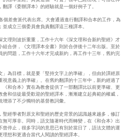
，翻譯《委辦譯本》的經驗就是一個好例子了。
由各個差會派代表出席。大會通過進行翻譯和合本的工作，為
；並成立三個委員會負責翻譯這三種譯本。
深文理則波折重重，工作十六年《深文理和合新約聖經》才
小組合併，《文理譯本全書》則於合併後十二年出版。至於
員的問題，工作十六年才完成新約，再工作十三年，舊約完
文」為目標，就是要「堅持文字上的準確」，但由於譯經原
重視意義上的準確」。在舊約翻譯的十三年中，新約經過了
。《和合本》實在為教會提供了一部翻譯比以前更準確、更
教會和信徒最受歡迎的聖經譯本，漸漸建立起典範的權威，
統增添了不少獨特的基督教詞彙。
，聖經學者對原文和聖經的歷史背景的認識越來越多，修訂
在無可厚非。同時，語文隨著時代而轉變，在《和合本》出
不曾停止，很多字詞的意思已有別於當日了，語法文體的運
更理想和更適合當代人閱讀的聖經譯本。