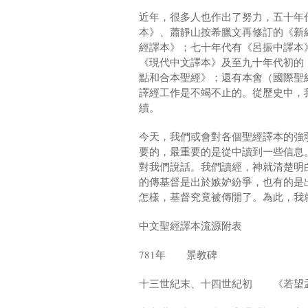
近年，很多人也作出了努力，五十年
本》、蕭靜山按希臘文再修訂的《新
經譯本》；七十年代有《呂振中譯本
《現代中文譯本》及至九十年代初的
點和合本聖經》；還有本會（國際聖
譯經工作是不竭不止的。從歷史中，
續。
今天，我們或會對各個聖經譯本的強
要的，最重要的是從中讀到一些信息
對我們說話。我們讀經，神就清楚明
的傳基督是出於嫉妒紛爭，也有的是
怎樣，基督究竟被傳開了。為此，我就
中文聖經譯本流源附表
781年 景教碑
十三世紀末、十四世紀初 《若望