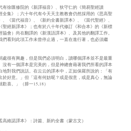
代有徐匯修院的《新譯福音》、狄守仁的《簡易聖經讀
經全集》；六十年代有今天天主教教會仍然採用的《思高聖
》、《當代福音》、《新約全書新譯本》、《當代聖經》、
《聖經新譯本》；也有於八十年代修訂《和合本》的《新標
經協會）尚在翻譯的《新漢語譯本》、及其他的翻譯工作。
我們看到此項工作未曾停止過，一直在進行著，也必須繼
弱處很有興趣，但是我們必須明白，讀哪個譯本並不是最重
。沒有一個譯本是完美的，但是神總會藉著我們所看的譯本
白地對我們說話。在云云的譯本中，正如保羅所說的：「有
出於好意。」但「這有何妨呢？或是假意，或是真心，無論
歡喜。」（腓一15,18）
孟高維諾譯本》：詩篇、新約全書（蒙古文）