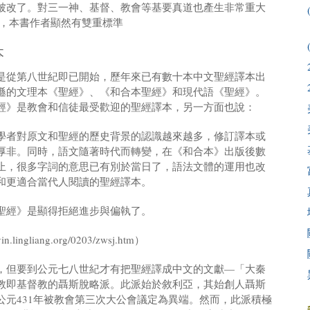
被改了。對三一神、基督、教會等基要真道也產生非常重大
之，本書作者顯然有雙重標準
本
是從第八世紀即已開始，歷年來已有數十本中文聖經譯本出
遜的文理本《聖經》、《和合本聖經》和現代語《聖經》。
經》是教會和信徒最受歡迎的聖經譯本，另一方面也說：
學者對原文和聖經的歷史背景的認識越來越多，修訂譯本或
厚非。同時，語文隨著時代而轉變，在《和合本》出版後數
止，很多字詞的意思已有別於當日了，語法文體的運用也改
和更適合當代人閱讀的聖經譯本。
聖經》是顯得拒絕進步與偏執了。
gliang.org/0203/zwsj.htm）
，但要到公元七八世紀才有把聖經譯成中文的文獻—「大秦
教即基督教的聶斯脫略派。此派始於敘利亞，其始創人聶斯
公元431年被教會第三次大公會議定為異端。然而，此派積極