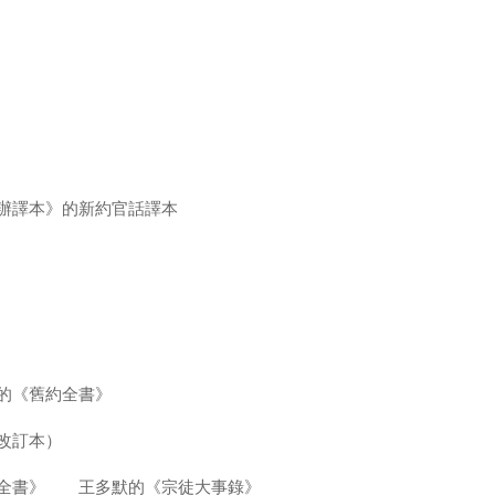
委辦譯本》的新約官話譯本
的《舊約全書》
改訂本）
約全書》 王多默的《宗徒大事錄》