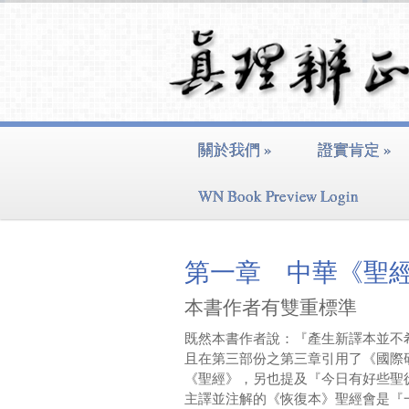
關於我們
»
證實肯定
»
WN Book Preview Login
第一章 中華《聖
本書作者有雙重標準
既然本書作者說：『產生新譯本並不
且在第三部份之第三章引用了《國際
《聖經》，另也提及『今日有好些聖
主譯並注解的《恢復本》聖經會是『