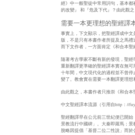
經》中一般聖徒中常用詞句，基本都
的改變』 和『危及下代』？由此觀
需要一本更理想的聖經譯
事實上，下文顯示，把聖經譯成中文
版，不是只有本書作者所提及之馬禮
而下文作者，一方面肯定《和合本聖
隨著考古學家不斷有新的發現，聖經
重新翻譯更準確的聖經譯本實在無可
十年間，中文現代化的過程並不曾停
變了。教會實在需要一本翻譯更理想
由此觀之，本書作者只推崇《和合本
中文聖經譯本流源（引用自http：//fuyin.lin
聖經翻譯早在公元前三世紀便已開始
景教流行中國碑」。大秦即羅馬；景
脫略因提倡「基督二位二性說」而於