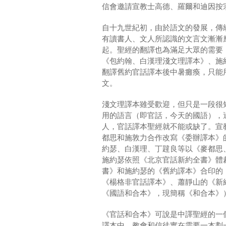
信會邀請宣教士高德、羅爾和迪因按
自十九世紀初，由於語文的發展，傳
有讀書人、文人所認識的文言文漸漸
起。聖經的翻譯也為滿足大眾的需要
《包約翰、白漢理淺文理譯本》、施
翻譯舊約官話譯本後中暑癱瘓，只能
文。
淺文理譯本雖受歡迎，但只是一段很
用的語言（即官話，今天的國語），
人，官話譯本聖經就不能或缺了。宣
都思和施敦力合作改寫《委辦譯本》
約瑟、白漢理、丁韙良等以《麥都思
施約瑟依照《北京官話新約全書》體
書》和施約瑟的《舊約譯本》合印的
《楊格非官話譯本》、蕭靜山的《新
《國語和合本》，現簡稱《和合本》
《官話和合本》可說是中譯聖經的一
譯本中，教會和信徒實在需要一本劃