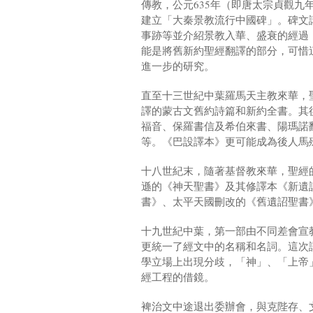
傳教，公元635年（即唐太宗貞觀九
建立「大秦景教流行中國碑」。碑文
事跡等並介紹景教入華、盛衰的經過
能是將舊新約聖經翻譯的部分，可惜
進一步的研究。
直至十三世紀中葉羅馬天主教來華，
譯的蒙古文舊約詩篇和新約全書。其
福音、保羅書信及希伯來書、陽瑪諾
等。《巴設譯本》更可能成為後人馬
十八世紀末，隨著基督教來華，聖經
遜的《神天聖書》及其修譯本《新遺
書》、太平天國刪改的《舊遺詔聖書
十九世紀中葉，第一部由不同差會宣
更統一了經文中的名稱和名詞。這次
學立場上出現分歧，「神」、「上帝
經工程的借鏡。
裨治文中途退出委辦會，與克陛存、