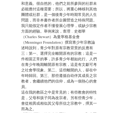
和意義。很自然的，他們之前所參與的社群未
必能應付這種需要；所以，將重心轉移到其他
團體或社群，是一個後青少年時期常見的人生
問題，而非本書作者所企圖營造之特殊問題。
我只能假定作者不懂發展心理學，或缺少宗教
方面的經驗。舉例來說，查理﹒史都華
（Charles Stewart）為曼寧格基金會
（Menninger Foundation）撰寫青少年宗教論
述時說到，青少年對原有宗教背景的反應有
三：第一、選擇完全離開原有的宗教；這是一
件相當正常的事，許多青少年都如此行。人們
在青少年晚期離開原有宗教，這是有文獻可考
之社會學現象。第二、這些離開的人，卻在中
年時歸回。第三、那些遵循自幼伴其成長之宗
教者，會繼續他們的信仰，成為一個熱心的會
員。
這在我的教區之中是常見的；有些教會的特性
是，父母和孩子同為改宗者。另有些青少年，
會從相異或相似其父母所信之宗教中，擇其一
而為之。