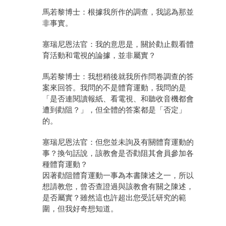
馬若黎博士：根據我所作的調查，我認為那並
非事實。
塞瑞尼恩法官：我的意思是，關於勸止觀看體
育活動和電視的論據，並非屬實？
馬若黎博士：我想稍後就我所作問卷調查的答
案來回答。我問的不是體育運動，我問的是
「是否連閱讀報紙、看電視、和聽收音機都會
遭到勸阻？」，但全體的答案都是「否定」
的。
塞瑞尼恩法官：但您並未詢及有關體育運動的
事？換句話說，該教會是否勸阻其會員參加各
種體育運動？
因著勸阻體育運動一事為本書陳述之一，所以
想請教您，曾否查證過與該教會有關之陳述，
是否屬實？雖然這也許超出您受託研究的範
圍，但我好奇想知道。