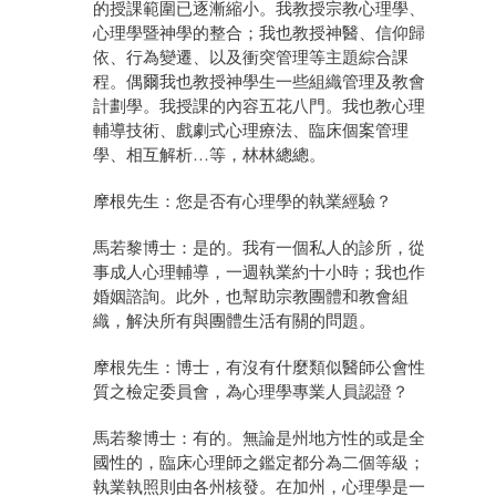
的授課範圍已逐漸縮小。我教授宗教心理學、
心理學暨神學的整合；我也教授神醫、信仰歸
依、行為變遷、以及衝突管理等主題綜合課
程。偶爾我也教授神學生一些組織管理及教會
計劃學。我授課的內容五花八門。我也教心理
輔導技術、戲劇式心理療法、臨床個案管理
學、相互解析…等，林林總總。
摩根先生：您是否有心理學的執業經驗？
馬若黎博士：是的。我有一個私人的診所，從
事成人心理輔導，一週執業約十小時；我也作
婚姻諮詢。此外，也幫助宗教團體和教會組
織，解決所有與團體生活有關的問題。
摩根先生：博士，有沒有什麼類似醫師公會性
質之檢定委員會，為心理學專業人員認證？
馬若黎博士：有的。無論是州地方性的或是全
國性的，臨床心理師之鑑定都分為二個等級；
執業執照則由各州核發。在加州，心理學是一