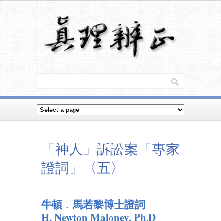
「神人」訴訟案「專家
證詞」〈五〉
牛頓﹒馬若黎博士證詞
H. Newton Maloney, Ph.D