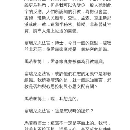
義更為熟悉，但是我可以告訴你一般人聽到此
字的反應。人們所認知的邪教，為撒但會堂、
吉姆﹒瓊斯人民廟堂、查理﹒孟森、克里斯那
派或統一教…這類半秘密、操縱、非基督徒性
質、誘導人走上厄途的團體。
塞瑞尼恩法官：博士，今日一般的觀點－秘密
並非邪惡；像孟森家庭就是一個秘密的組織。
馬若黎博士：孟森家庭亦被稱為邪教組織。
塞瑞尼恩法官：或許他們在您的定義中是邪教
組織。我所要釐清的是，就一般認知而言，邪
教是否均與心思控制與心思支配有關？
馬若黎博士：喔，我想是的。
塞瑞尼恩法官：這是您現時的認知？
馬若黎博士：這還不一定是字面上的。我想，
就著其不按正規、誤導人心，甚至反文化傳統