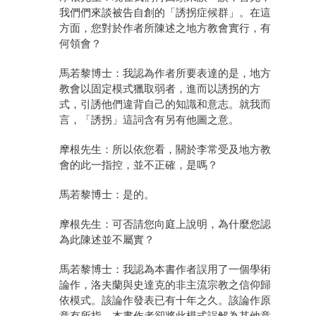
我們們來談被告自創的「誘拐症候群」。在這
方面，您對於作者所陳述之地方教會實行，有
何領會？
馬若黎博士：我認為作者所要表達的是，地方
教會以固定模式獵取弱者，進而以誘拐的方
式，引誘他們違背自己的知識和意志。就我而
言，「誘拐」這詞含有另有他圖之意。
摩根先生：所以依您看，關於李常受及地方教
會的此一指控，並不正確，是嗎？
馬若黎博士：是的。
摩根先生：可否請您向庭上說明，為什麼您認
為此陳述並不屬實？
馬若黎博士：我認為本書作者誤用了一個學術
論作，洛夫蘭與史達克的非主流宗教之信仰歸
依模式。該論作發表已有十年之久。該論作原
意有所指，本書作者卻將此模式誤解為其他意