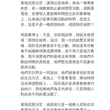
塞瑞尼恩法官：讓我以您為例，身為一個專家
的您，若一個教會勸止參與體育活動，或觀看
電視，並聲明人應當將時間投注於宗教事物
上，以免減少從事宗教活動的時間；依您之
見，這是不是一種誘拐劫持、或誘拐症候群？
馬若黎博士：不是。但容我說明，我從未使用
過「誘拐症候群」這詞。我一生的經歷足堪宣
稱，我所見的教會並不在少數。我知道有些教
會不組織棒球隊或壘球隊，並不單只是地方教
會。我不清楚他們到底有沒有球隊，但他們不
願組球隊的原因是，他們堅信基督徒不該參加
那些活動。
他們不許男女一同游泳。他們過著有別於世俗
的生活方式，再加上「不要看電視，將你時間
花在研讀聖經上」。我見過許多基督教教會均
如此行，我也稱他們為主內弟兄；只是我個人
對此有不同的看法罷了。
塞瑞尼恩法官：倘若那只是一個將人控制在宗
教裏的方式，而非該教會或教派的教導之一