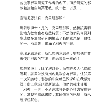
曾從事邪教研究工作者的名字，而所研究的邪
教包括超自然冥思教、統一教、以及…。
塞瑞尼恩法官：克里斯那派？
馬若黎博士：是的，克里斯那派。然後該書明
指地方教會也有這些特質；不然他們為何要列
舉這麼多邪教研究的權威？我的意思是，最後
的一、兩章裏，佈滿了邪教的字眼。
塞瑞尼恩法官：所以您的意思是，雖然他們並
未使用邪教的字眼，但結果是一樣的？
馬若黎博士：除了您以外，尚有許多人也提醒
過我，該書並沒有指名此教會為邪教。但我第
一次閱讀時，邪教的印象就已深深印在我腦海
裡；所以我必須從新讀過。他們的確未使用
「邪教」一詞，不過這或許是處心積慮安排好
的。當我初讀此書時，其所傳達的訊息，就已
經深植我心。