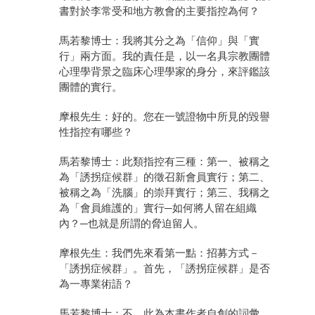
書對於李常受和地方教會的主要指控為何？
馬若黎博士：我將其分之為「信仰」與「實
行」兩方面。我的責任是，以一名具宗教團體
心理學背景之臨床心理學家的身分，來評鑑該
團體的實行。
摩根先生：好的。您在一號證物中所見的毀譽
性指控有哪些？
馬若黎博士：此類指控有三種：第一、被稱之
為「誘拐症候群」的徵召新會員實行；第二、
被稱之為「洗腦」的崇拜實行；第三、我稱之
為「會員維護的」實行─如何將人留在組織
內？─也就是所謂的脅迫留人。
摩根先生：我們先來看第一點：招募方式－
「誘拐症候群」。首先，「誘拐症候群」是否
為一專業術語？
馬若黎博士：不，此為本書作者自創的詞彙。