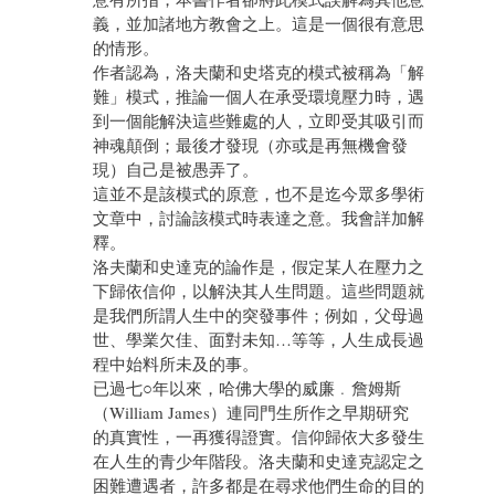
義，並加諸地方教會之上。這是一個很有意思
的情形。
作者認為，洛夫蘭和史塔克的模式被稱為「解
難」模式，推論一個人在承受環境壓力時，遇
到一個能解決這些難處的人，立即受其吸引而
神魂顛倒；最後才發現（亦或是再無機會發
現）自己是被愚弄了。
這並不是該模式的原意，也不是迄今眾多學術
文章中，討論該模式時表達之意。我會詳加解
釋。
洛夫蘭和史達克的論作是，假定某人在壓力之
下歸依信仰，以解決其人生問題。這些問題就
是我們所謂人生中的突發事件；例如，父母過
世、學業欠佳、面對未知…等等，人生成長過
程中始料所未及的事。
已過七○年以來，哈佛大學的威廉﹒詹姆斯
（William James）連同門生所作之早期研究
的真實性，一再獲得證實。信仰歸依大多發生
在人生的青少年階段。洛夫蘭和史達克認定之
困難遭遇者，許多都是在尋求他們生命的目的