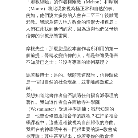
「邪教經驗」的作者梅爾敦（Melton）和摩爾
（Moore）將此現象視為極正常和自然的事。
例如，他們說大多數的人會在二至三年後離開
邪教。我認為這與地方教會的情形大相逕庭；
人們在此找到他們的家，因為這與他們父母所
信仰的宗教形態雷同。
摩根先生：那麼您是說本書作者所利用的第一
個前提，聲稱改變信仰的人，都是些遭受傷害
不知所已之士；並沒有專業的學術基礎？
馬若黎博士：是的。我願意這麼說，信仰歸依
是一個很自然的社會現象，並非離經叛道之
舉。
我想知道此書作者曾否讀過任何福音派學理的
著作。我知道作者曾在西敏寺神學院
（Westminster）受過神學訓練；我想知道的
是，他曾否修習過福音學的課程？在許多福音
學課程中，這些過程被視為自然歸依的序曲。
我所在的神學院中有一門很重要的課─教會成
長理論；其中甚至提出，你若要你的教會增