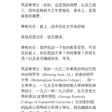
馬若黎博士：好的。這是我的簡歷，以及已過
三、四年提報校方之年度報告。基本上，是我
最新的履歷。
摩根先生：庭上，請求呈此文件為證物
塞瑞尼恩法官：提呈獲准。
摩根先生：我們先談一下您的教育背景。可否
告訴庭上，您在那讀大學？何時畢業？所得文
憑？以及是否繼續深造…等等。
馬若黎博士：我於一九五二年畢業於阿拉巴馬
州伯明罕市（Birming-ham, AL）的南伯明罕
大學（Birmingham Southern College），得一
文學學士。一九五五年獲得耶魯大學神學院神
學碩士。一九六一和一九六四年，在凡登堡大
學的喬治.皮博帝學院（George Peabody
College of Vanderbilt University）分別拿到我
的臨床心理學碩士和博士學位。我也繼續在威