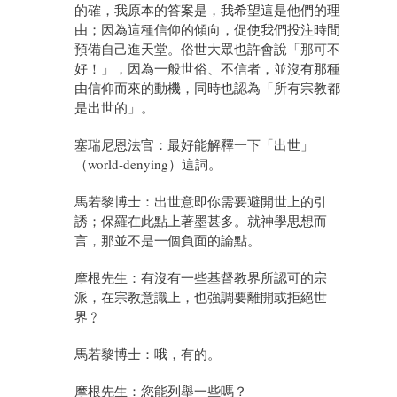
的確，我原本的答案是，我希望這是他們的理
由；因為這種信仰的傾向，促使我們投注時間
預備自己進天堂。俗世大眾也許會說「那可不
好！」，因為一般世俗、不信者，並沒有那種
由信仰而來的動機，同時也認為「所有宗教都
是出世的」。
塞瑞尼恩法官：最好能解釋一下「出世」
（world-denying）這詞。
馬若黎博士：出世意即你需要避開世上的引
誘；保羅在此點上著墨甚多。就神學思想而
言，那並不是一個負面的論點。
摩根先生：有沒有一些基督教界所認可的宗
派，在宗教意識上，也強調要離開或拒絕世
界﹖
馬若黎博士：哦，有的。
摩根先生：您能列舉一些嗎？