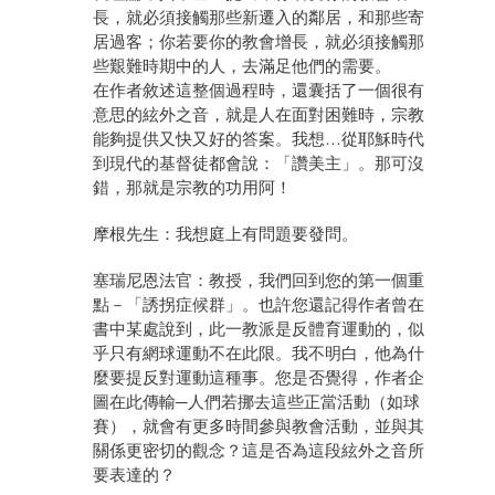
長，就必須接觸那些新遷入的鄰居，和那些寄
居過客；你若要你的教會增長，就必須接觸那
些艱難時期中的人，去滿足他們的需要。
在作者敘述這整個過程時，還囊括了一個很有
意思的絃外之音，就是人在面對困難時，宗教
能夠提供又快又好的答案。我想…從耶穌時代
到現代的基督徒都會說：「讚美主」。那可沒
錯，那就是宗教的功用阿！
摩根先生：我想庭上有問題要發問。
塞瑞尼恩法官：教授，我們回到您的第一個重
點－「誘拐症候群」。也許您還記得作者曾在
書中某處說到，此一教派是反體育運動的，似
乎只有網球運動不在此限。我不明白，他為什
麼要提反對運動這種事。您是否覺得，作者企
圖在此傳輸─人們若挪去這些正當活動（如球
賽），就會有更多時間參與教會活動，並與其
關係更密切的觀念？這是否為這段絃外之音所
要表達的？