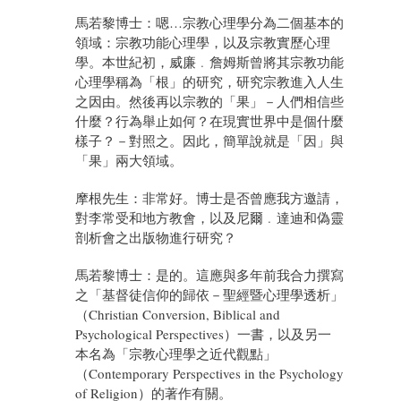
馬若黎博士：嗯…宗教心理學分為二個基本的
領域：宗教功能心理學，以及宗教實歷心理
學。本世紀初，威廉﹒詹姆斯曾將其宗教功能
心理學稱為「根」的研究，研究宗教進入人生
之因由。然後再以宗教的「果」－人們相信些
什麼？行為舉止如何？在現實世界中是個什麼
樣子？－對照之。因此，簡單說就是「因」與
「果」兩大領域。
摩根先生：非常好。博士是否曾應我方邀請，
對李常受和地方教會，以及尼爾﹒達迪和偽靈
剖析會之出版物進行研究？
馬若黎博士：是的。這應與多年前我合力撰寫
之「基督徒信仰的歸依－聖經暨心理學透析」
（Christian Conversion, Biblical and
Psychological Perspectives）一書，以及另一
本名為「宗教心理學之近代觀點」
（Contemporary Perspectives in the Psychology
of Religion）的著作有關。