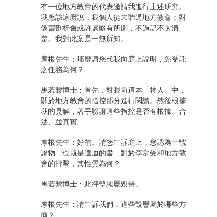
有一位地方教會的代表邀請我進行上述研究。
我應該這麼說，我個人從未聽過地方教會；對
偽靈剖析會或許還略有所聞，不過記不太清
楚。我對此案是一無所知。
摩根先生：那麼請您代我向庭上說明，您受託
之任務為何？
馬若黎博士：首先，對眼前這本「神人」中，
關於地方教會的指控部分進行閱讀。然後根據
我的見解，著手驗證這些指控是否有根據、合
法、並真實。
摩根先生：好的。請您告訴庭上，您認為一號
證物，也就是達迪的書，對於李常受和地方教
會的抨擊，其性質為何？
馬若黎博士：此抨擊純屬毀譽。
摩根先生：請告訴我們，這些毀譽屬於哪些方
面？