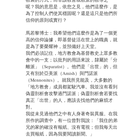
呢？我的意思是，依您之見，他們這麼作，是
為了控制人們使其穩固呢？還是這只是他們所
信仰的原則或實行？
馬若黎博士：我希望他們這麼作是為了一個更
高的信仰論據，即基督徒活在世上的職責，就
是為了要榮耀神，並預備好上天堂。
我們必須記住，地方教會為基督教史上眾多教
會中的一支；以批判的用語來說，隸屬於「分
離派」（Separatist）。他們是「出世」的，但
又有別於亞美派（Amish）與門諾派
（Mennonites）。就我所見能及，大多數的
「地方教會」成員都駕駛汽車。我並沒有看到
偽靈剖析會攻擊過門諾派；偽靈剖析會若要找
真正「出世」的人，應該去找他們的麻煩才
對。
我從未見過他們之中有人身著奇裝異服。在我
所作的調查中，有一位曾對我說：「我住的弟
兄的家的確沒有報紙、沒有電視；但我每天出
去買報紙，因為我要閱讀新聞。」