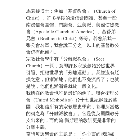
馬若黎博士：例如「基督教會」（Church of
Christ）、許多早期的浸信會團體、甚至一些
南浸信會團體、門諾會、亞美派、美國使徒教
會（Apostolic Church of America）、基督弟
兄會（Brethren in Christ）等等。若您給我一
張公會名單，我會說三分之一以上的基督教公
會仍有此傾向。
宗教社會學中有「分離派教會」（Sect
Church）一詞，意即許多宗派創始於從世界
引退、拒絕世界的「分離運動」。我並沒有貶
損之意，但漸漸地，他們也不免流俗了；也就
是說，他們也漸漸遷就於一般文化。
我所在的教會也許是最好的例子。聯合衛理公
會（United Methodists）於十七世紀起源於英
國，我相信所有的宗教歷史學家，都理所當然
的稱之為「分離派教會」。它是從英國國教分
支出來的，而約翰.衛斯理的教訓更是非常的
分離主義。
當時每週聚會的主題是：「你心靈的狀態如